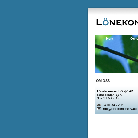
Hem
Outs
OM OSS
Lönekontoret i Växjö AB
Kungsgatan 13 A
352 31 VÄXJÖ
0470-34 72 79
info@lonekontoretivaxj