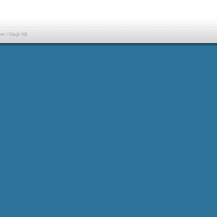
et i Växjö AB