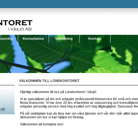
ourcing
Konsultation
Utbildning
Kontakt
VÄLKOMMEN TILL LÖNEKONTORET
Hjärtligt välkommen till oss på Lönekontoret i Växjö!
Vi är specialister på lön och erbjuder professionell löneservice för små och me
flesta branscher. Vi har över 20 års erfarenhet av outsourcing och konsulttjäns
erbjuder personlig service med hög kvalitet och hög tillgänglighet. Dessutom finn
o.se
På vår webbplats kan du läsa mer om våra tjänster och vår dörr står alltid öppen
diskussion om hur vi kan hjälpa ert företag.
Välkommen att kontakta oss!